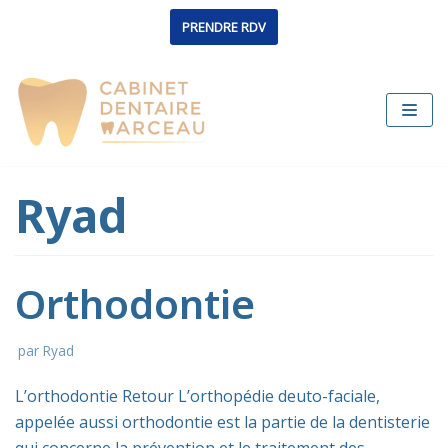
Aller
PRENDRE RDV
au
contenu
Ryad
Orthodontie
par
Ryad
L’orthodontie Retour L’orthopédie deuto-faciale,
appelée aussi orthodontie est la partie de la dentisterie
qui concerne la prévention et le traitement des