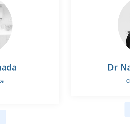
aada
Dr Na
te
C