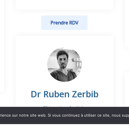
Prendre RDV
Dr Ruben Zerbib
Chirurgien-dentiste
rience sur notre site web. Si vous continuez à utiliser ce site, nous su